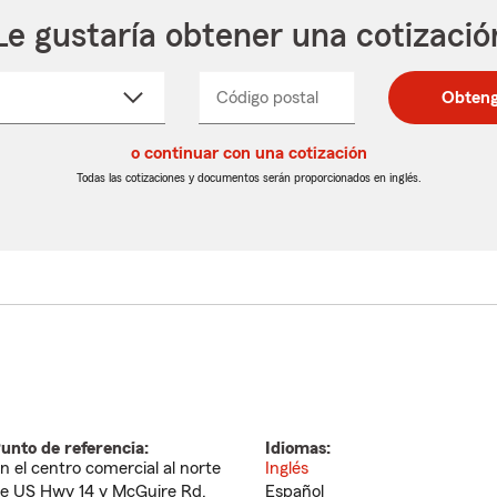
Le gustaría obtener una cotizació
cione
Código postal
Ingresa
Ingresa
Obteng
_____
un
un
re
código
código
cto
o continuar con una cotización
postal
postal
de
de
Todas las cotizaciones y documentos serán proporcionados en inglés.
egable
5
5
dígitos
dígitos
unto de referencia:
Idiomas:
n el centro comercial al norte
Inglés
e US Hwy 14 y McGuire Rd.
Español