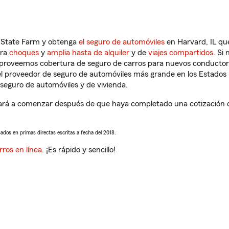
n State Farm y obtenga
el seguro de automóviles
en Harvard, IL que
tra
choques
y
amplia hasta de alquiler
y de
viajes compartidos
. Si
s proveemos cobertura de seguro de carros para nuevos conductores
l proveedor de seguro de automóviles más grande en los Estados
seguro de automóviles y de vivienda.
ará a comenzar después de que haya completado una cotización de
sados en primas directas escritas a fecha del 2018.
rros en línea
. ¡Es rápido y sencillo!