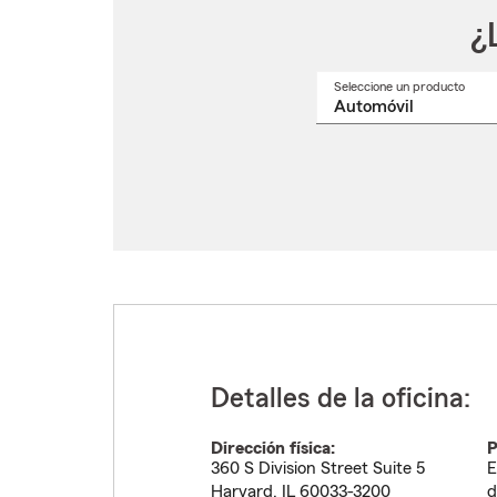
¿
Seleccione un producto
Selec
un
nomb
de
produ
del
menú
despl
Detalles de la oficina:
Dirección física:
P
360 S Division Street Suite 5
E
Harvard
,
IL
60033-3200
d