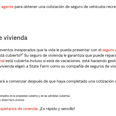
n agente
para obtener una cotización de seguro de vehículos recre
e vivienda
eventos inesperados que la vida le pueda presentar con el
seguro 
1
stá cubierto?
Su seguro de vivienda le garantiza que puede repara
nal
está cubierta incluso si está de vacaciones, está haciendo gest
vivienda eligen a State Farm como su compañía de seguros de viv
dará a comenzar después de que haya completado una cotización d
completa de la propiedad cubierta y de las pérdidas cubiertas.
y State Farm Archive.
opietarios de vivienda
. ¡Es rápido y sencillo!