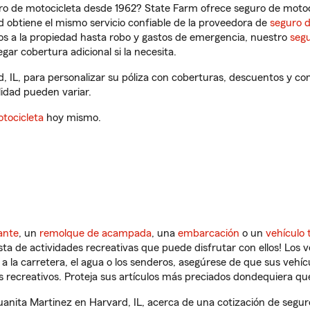
ro de motocicleta desde 1962? State Farm ofrece seguro de motoci
 obtiene el mismo servicio confiable de la proveedora de
seguro 
os a la propiedad hasta robo y gastos de emergencia, nuestro
segu
gar cobertura adicional si la necesita.
, IL, para personalizar su póliza con coberturas, descuentos y c
ilidad pueden variar.
tocicleta
hoy mismo.
ante
, un
remolque de acampada
, una
embarcación
o un
vehículo 
ista de actividades recreativas que puede disfrutar con ellos! Los 
a la carretera, el agua o los senderos, asegúrese de que sus vehí
 recreativos. Proteja sus artículos más preciados dondequiera qu
nita Martinez en Harvard, IL, acerca de una cotización de seguro