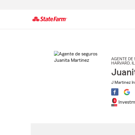
Comienzo
del
contenido
principal
AGENTE DE 
HARVARD
, IL
Juani
J Martinez In
Investm