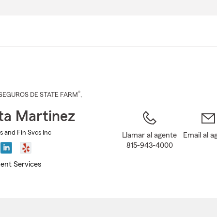
Pasar
al
contenido
principal
®
SEGUROS DE STATE FARM
,
ta Martinez
s and Fin Svcs Inc
Llamar al agente
Email al a
815-943-4000
ent Services